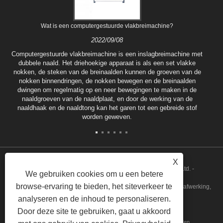
Wat is een computergestuurde vlakbreimachine?
2022/09/08
Computergestuurde vlakbreimachine is een inslagbreimachine met
dubbele naald. Het driehoekige apparaat is als een set vlakke
nokken, de steken van de breinaalden kunnen de groeven van de
nokken binnendringen, de nokken bewegen en de breinaalden
dwingen om regelmatig op en neer bewegingen te maken in de
naaldgroeven van de naaldplaat, en door de werking van de
naaldhaak en de naaldtong kan het garen tot een gebreide stof
worden geweven.
X
Copyright © 2022 Tongxiang Qianglong Machinery Co., Ltd. -
We gebruiken cookies om u een betere
browse-ervaring te bieden, het siteverkeer te
Geautomatiseerde vlakbreimachine, garenkamsysteem zonder afwerking,
analyseren en de inhoud te personaliseren.
gemotoriseerde invoer - Alle rechten voorbehouden.
Door deze site te gebruiken, gaat u akkoord
Huis
Over ons
Producten
Nieuws
Downloaden