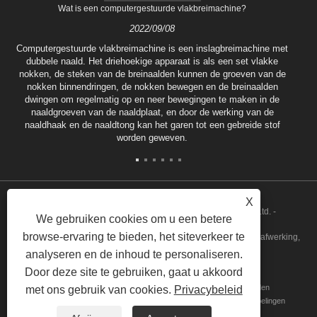
Wat is een computergestuurde vlakbreimachine?
2022/09/08
Computergestuurde vlakbreimachine is een inslagbreimachine met
dubbele naald. Het driehoekige apparaat is als een set vlakke
nokken, de steken van de breinaalden kunnen de groeven van de
nokken binnendringen, de nokken bewegen en de breinaalden
dwingen om regelmatig op en neer bewegingen te maken in de
naaldgroeven van de naaldplaat, en door de werking van de
naaldhaak en de naaldtong kan het garen tot een gebreide stof
worden geweven.
X
Copyright © 2022 Tongxiang Qianglong Machinery Co., Ltd. -
We gebruiken cookies om u een betere
browse-ervaring te bieden, het siteverkeer te
Geautomatiseerde vlakbreimachine, garenkamsysteem zonder afwerking,
analyseren en de inhoud te personaliseren.
gemotoriseerde invoer - Alle rechten voorbehouden.
Door deze site te gebruiken, gaat u akkoord
Huis
Over ons
Producten
Nieuws
Downloaden
met ons gebruik van cookies.
Privacybeleid
Onderzoek verzenden
Neem contact met ons op
Koppelingen
Sitemap
RSS
XML
Privacy Policy