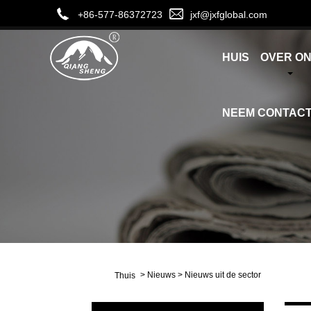
+86-577-86372723
jxf@jxfglobal.com
HUIS
OVER O
NEEM CONTACT
>
Nieuws
>
Nieuws uit de sector
Thuis