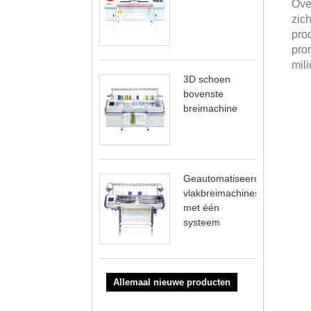
Ove
zich
pro
pro
mil
3D schoen
bovenste
breimachine
Geautomatiseerde
vlakbreimachineserie
met één
systeem
Allemaal nieuwe producten