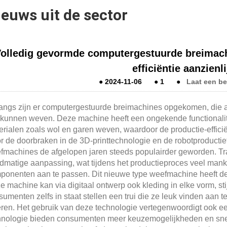
euws uit de sector
olledig gevormde computergestuurde breimach
efficiëntie aanzienli
●
2024-11-06
●
1
●
Laat een be
angs zijn er computergestuurde breimachines opgekomen, die a
l kunnen weven. Deze machine heeft een ongekende functionalitei
rialen zoals wol en garen weven, waardoor de productie-efficiën
r de doorbraken in de 3D-printtechnologie en de robotproductie
fmachines de afgelopen jaren steeds populairder geworden. Tr
dmatige aanpassing, wat tijdens het productieproces veel mankr
ponenten aan te passen. Dit nieuwe type weefmachine heeft dez
 machine kan via digitaal ontwerp ook kleding in elke vorm, sti
umenten zelfs in staat stellen een trui die ze leuk vinden aan te
eren. Het gebruik van deze technologie vertegenwoordigt ook een
hnologie bieden consumenten meer keuzemogelijkheden en snel