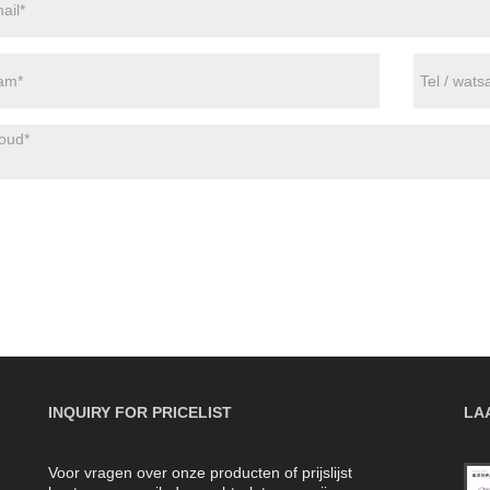
INQUIRY FOR PRICELIST
LA
Voor vragen over onze producten of prijslijst
Het verschil tussen enkele en dubbele