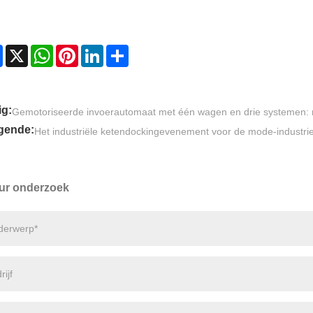
Facebook
X
WhatsApp
Pinterest
LinkedIn
Share
ig:
Gemotoriseerde invoerautomaat met één wagen en drie systemen: 
gende:
Het industriële ketendockingevenement voor de mode-industr
ur onderzoek