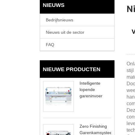
NIEUWS
Ni
Bedrijfsnieuws
V
Nieuws uit de sector
FAQ
Onl
NIEUWE PRODUCTEN
stij
mate
Intelligente
Doo
lopende
wee
gareninvoer
han
com
Deze
cons
lev
Zero Finishing
tec
Garenkamsysteem