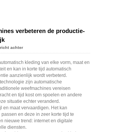
Live
ines verbeteren de productie-
jk
richt achter
utomatisch kleding van elke vorm, maat en
t en kan in korte tijd automatisch
tie aanzienlijk wordt verbeterd.
technologie zijn automatische
aditionele weefmachines vereisen
acht en tijd kost om spoelen en andere
e situatie echter veranderd.
jl en maat vervaardigen. Het kan
 passen en deze in zeer korte tijd te
 nieuwe trend: internet en digitale
le diensten.