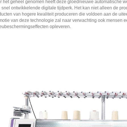
r het geheel genomen heeft deze gloednieuwe automatische we
 snel ontwikkelende digitale tijdperk. Het kan niet alleen de pro
ducten van hogere kwaliteit produceren die voldoen aan de ui
motie van deze technologie zal naar verwachting ook mensen ee
ieubeschermingseffecten opleveren.