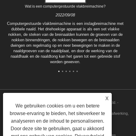
Wat is een computergestuurde vlakbreimachine?
2022/09/08
Computergestuurde vlakbreimachine is een inslagbreimachine met
dubbele naald. Het driehoekige apparaat is als een set vlakke
nokken, de steken van de breinaalden kunnen de groeven van de
nokken binnendringen, de nokken bewegen en de breinaalden
dwingen om regelmatig op en neer bewegingen te maken in de
naaldgroeven van de naaldplaat, en door de werking van de
naaldhaak en de naaldtong kan het garen tot een gebreide stof
worden geweven.
X
Copyright © 2022 Tongxiang Qianglong Machinery Co., Ltd. -
We gebruiken cookies om u een betere
browse-ervaring te bieden, het siteverkeer te
Geautomatiseerde vlakbreimachine, garenkamsysteem zonder afwerking,
analyseren en de inhoud te personaliseren.
gemotoriseerde invoer - Alle rechten voorbehouden.
Door deze site te gebruiken, gaat u akkoord
Huis
Over ons
Producten
Nieuws
Downloaden