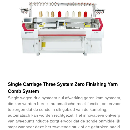
Fac
X
Wha
Pint
Link
Sha
Single Carriage Three System Zero Finishing Yarn
Comb System
Single wagen drie systeem nul afwerking garen kam systeem,
die kan worden bereikt automatische reset-functie, om ervoor
te zorgen dat de sonde in elk gebied van de kanteling,
automatisch kan worden rechtgezet. Het innovatieve ontwerp
van tweepuntsinductie zorgt ervoor dat de sonde onmiddellijk
stopt wanneer deze het zwevende stuk of de gebroken naald